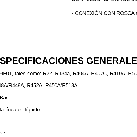
• CONEXIÓN CON ROSCA
SPECIFICACIONES GENERAL
, HF01, tales como: R22, R134a, R404A, R407C, R410A, R50
448A/R449A, R452A, R450A/R513A
 Bar
a línea de líquido
°C