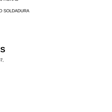
 O SOLDADURA
ES
7,